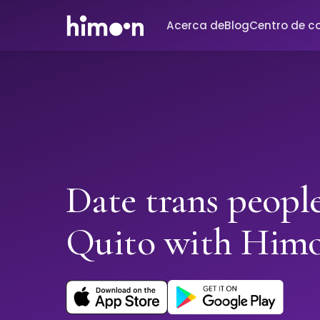
Acerca de
Blog
Centro de c
Date trans people
Quito with Him