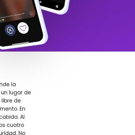
nde la
 un lugar de
libre de
omento. En
cabida. Al
ros cuatro
uridad. No