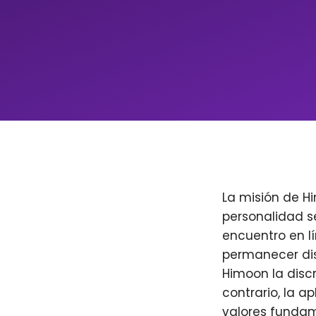
La misión de H
personalidad s
encuentro en l
permanecer dis
Himoon la discr
contrario, la a
valores fundam