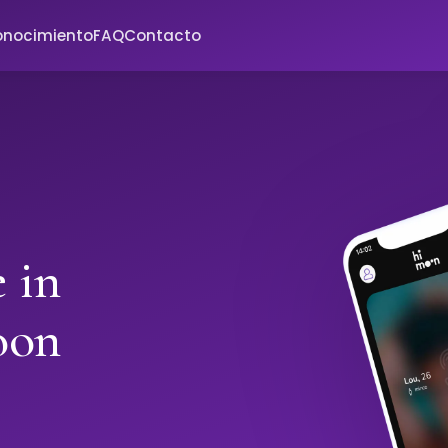
onocimiento
FAQ
Contacto
 in
oon