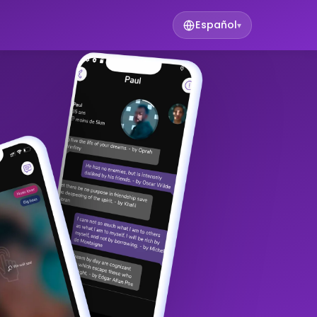
Español
▾