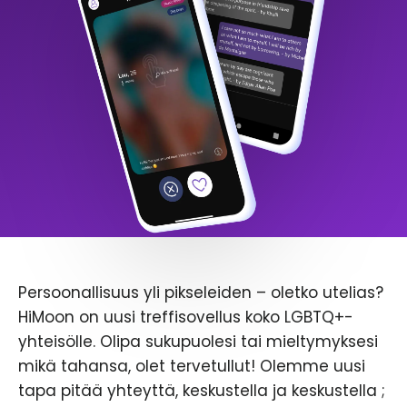
Persoonallisuus yli pikseleiden – oletko utelias?
HiMoon on uusi treffisovellus koko LGBTQ+-
yhteisölle. Olipa sukupuolesi tai mieltymyksesi
mikä tahansa, olet tervetullut! Olemme uusi
tapa pitää yhteyttä, keskustella ja keskustella ;