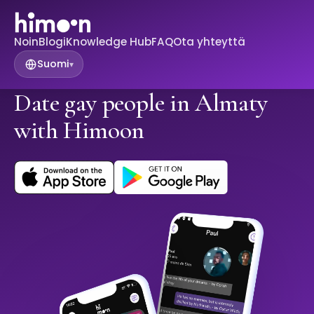
Noin
Blogi
Knowledge Hub
FAQ
Ota yhteyttä
Suomi
▾
Date gay people in Almaty
with Himoon