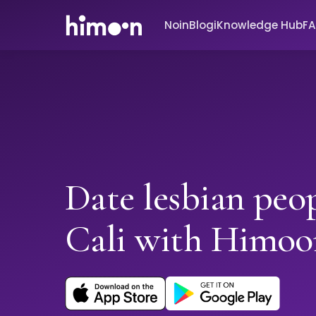
Noin
Blogi
Knowledge Hub
F
Date lesbian peop
Cali with Himoo