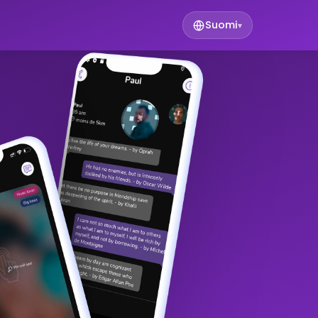
Suomi
▾