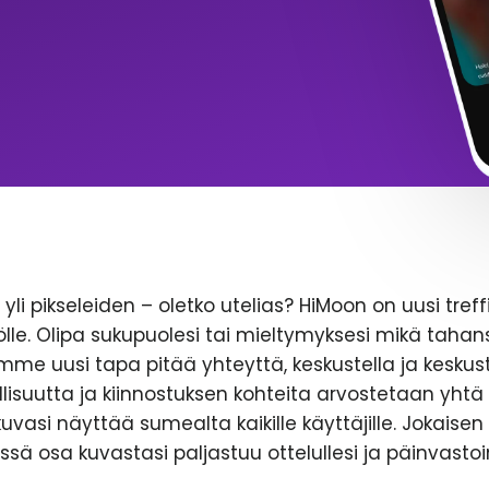
yli pikseleiden – oletko utelias? HiMoon on uusi treff
le. Olipa sukupuolesi tai mieltymyksesi mikä tahans
emme uusi tapa pitää yhteyttä, keskustella ja keskust
lisuutta ja kiinnostuksen kohteita arvostetaan yhtä 
likuvasi näyttää sumealta kaikille käyttäjille. Jokaise
ssä osa kuvastasi paljastuu ottelullesi ja päinvastoi