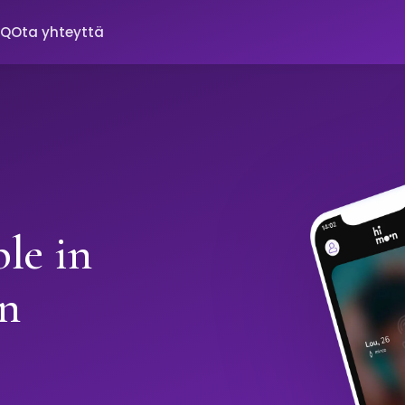
AQ
Ota yhteyttä
le in
n