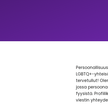
Persoonallisuus 
LGBTQ+-yhteisöl
tervetullut! Ol
jossa persoonal
fyysistä. Profii
viestin yhteyde