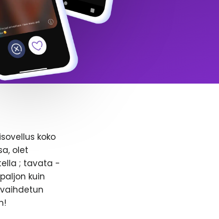
isovellus koko
a, olet
ella ; tavata -
paljon kuin
n vaihdetun
n!