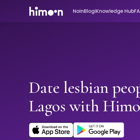
Noin
Blogi
Knowledge Hub
F
Date lesbian peop
Lagos with Him