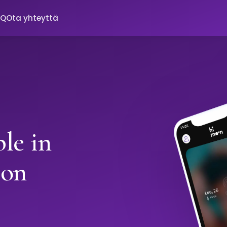
AQ
Ota yhteyttä
le in
oon