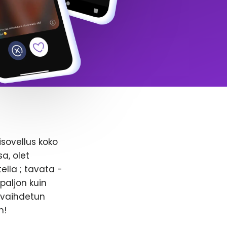
isovellus koko
a, olet
ella ; tavata -
paljon kuin
n vaihdetun
n!