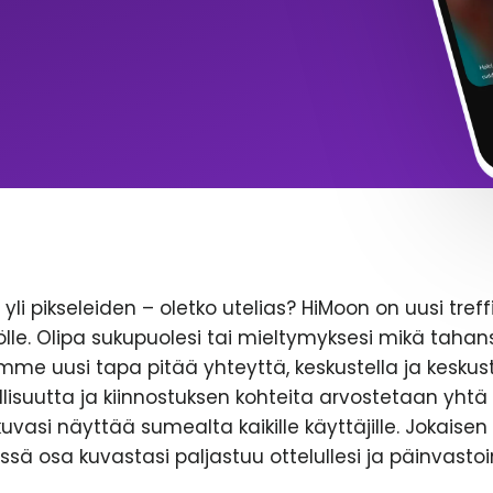
yli pikseleiden – oletko utelias? HiMoon on uusi treff
le. Olipa sukupuolesi tai mieltymyksesi mikä tahans
emme uusi tapa pitää yhteyttä, keskustella ja keskust
lisuutta ja kiinnostuksen kohteita arvostetaan yhtä 
likuvasi näyttää sumealta kaikille käyttäjille. Jokaise
ssä osa kuvastasi paljastuu ottelullesi ja päinvastoi