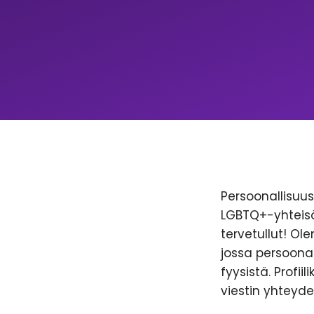
Persoonallisuus 
LGBTQ+-yhteisöl
tervetullut! Ol
jossa persoonal
fyysistä. Profii
viestin yhteyde