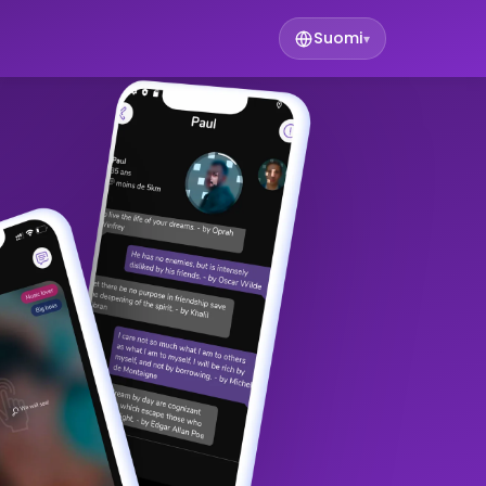
Suomi
▾