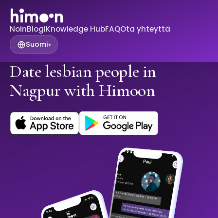
Noin
Blogi
Knowledge Hub
FAQ
Ota yhteyttä
Suomi
▾
Date lesbian people in
Nagpur with Himoon