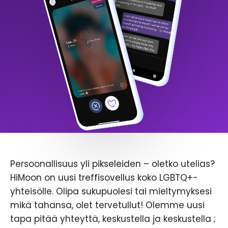
Persoonallisuus yli pikseleiden – oletko utelias?
HiMoon on uusi treffisovellus koko LGBTQ+-
yhteisölle. Olipa sukupuolesi tai mieltymyksesi
mikä tahansa, olet tervetullut! Olemme uusi
tapa pitää yhteyttä, keskustella ja keskustella ;