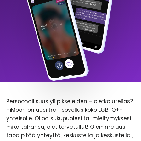
Persoonallisuus yli pikseleiden – oletko utelias?
HiMoon on uusi treffisovellus koko LGBTQ+-
yhteisölle. Olipa sukupuolesi tai mieltymyksesi
mikä tahansa, olet tervetullut! Olemme uusi
tapa pitää yhteyttä, keskustella ja keskustella ;