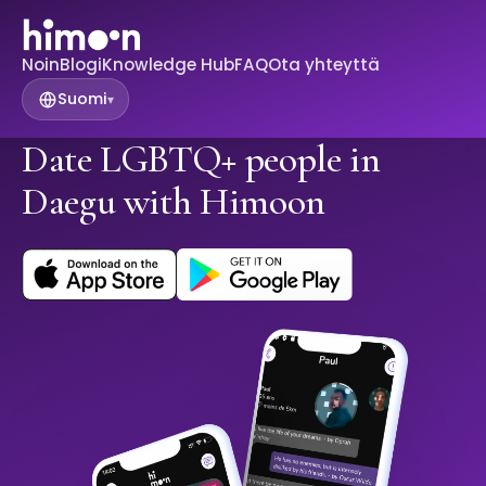
Noin
Blogi
Knowledge Hub
FAQ
Ota yhteyttä
Suomi
▾
Date LGBTQ+ people in
Daegu with Himoon