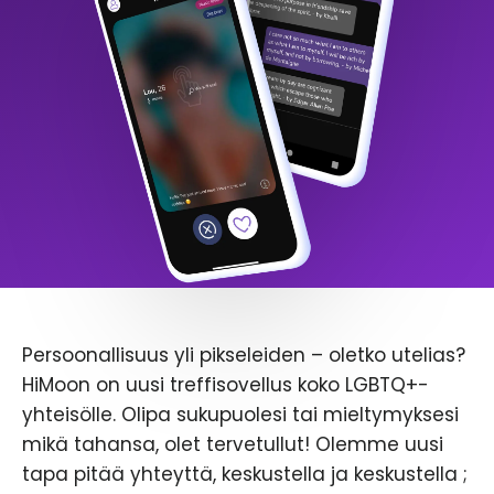
Persoonallisuus yli pikseleiden – oletko utelias?
HiMoon on uusi treffisovellus koko LGBTQ+-
yhteisölle. Olipa sukupuolesi tai mieltymyksesi
mikä tahansa, olet tervetullut! Olemme uusi
tapa pitää yhteyttä, keskustella ja keskustella ;