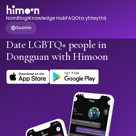
Noin
Blogi
Knowledge Hub
FAQ
Ota yhteyttä
Suomi
▾
Date LGBTQ+ people in
Dongguan with Himoon