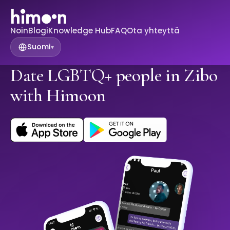
Noin
Blogi
Knowledge Hub
FAQ
Ota yhteyttä
Suomi
▾
Date LGBTQ+ people in Zibo
with Himoon