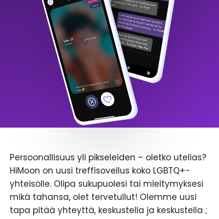
Persoonallisuus yli pikseleiden – oletko utelias?
HiMoon on uusi treffisovellus koko LGBTQ+-
yhteisölle. Olipa sukupuolesi tai mieltymyksesi
mikä tahansa, olet tervetullut! Olemme uusi
tapa pitää yhteyttä, keskustella ja keskustella ;