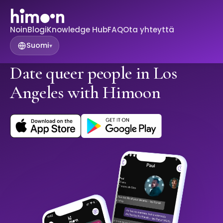
Noin
Blogi
Knowledge Hub
FAQ
Ota yhteyttä
Suomi
▾
Date queer people in Los
Angeles with Himoon