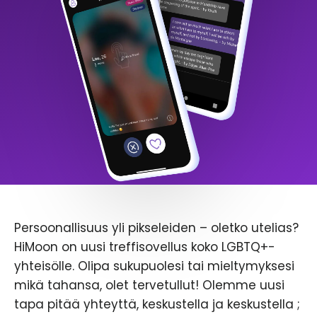
Persoonallisuus yli pikseleiden – oletko utelias?
HiMoon on uusi treffisovellus koko LGBTQ+-
yhteisölle. Olipa sukupuolesi tai mieltymyksesi
mikä tahansa, olet tervetullut! Olemme uusi
tapa pitää yhteyttä, keskustella ja keskustella ;