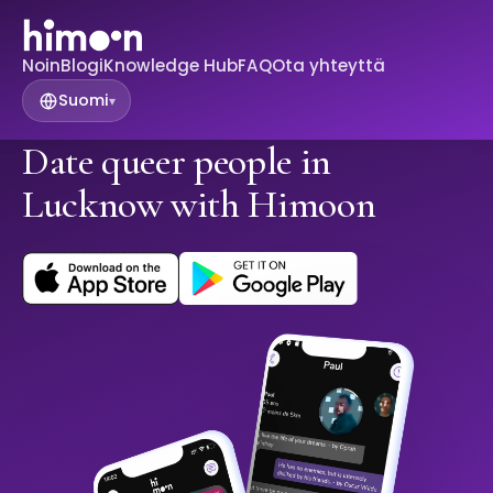
Noin
Blogi
Knowledge Hub
FAQ
Ota yhteyttä
Suomi
▾
Date queer people in
Lucknow with Himoon