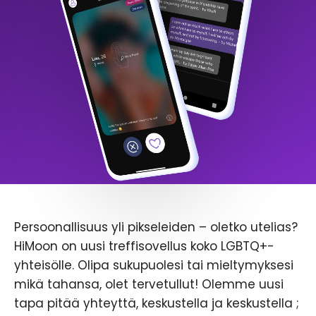
Persoonallisuus yli pikseleiden – oletko utelias?
HiMoon on uusi treffisovellus koko LGBTQ+-
yhteisölle. Olipa sukupuolesi tai mieltymyksesi
mikä tahansa, olet tervetullut! Olemme uusi
tapa pitää yhteyttä, keskustella ja keskustella ;