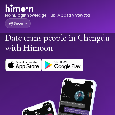
Noin
Blogi
Knowledge Hub
FAQ
Ota yhteyttä
Suomi
▾
Date trans people in Chengdu
with Himoon