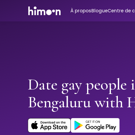
À propos
Blogue
Centre de 
Date gay people 
Bengaluru with