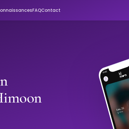
connaissances
FAQ
Contact
in
 Himoon