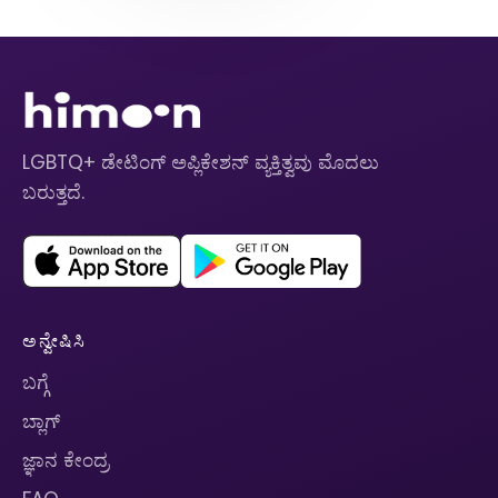
LGBTQ+ ಡೇಟಿಂಗ್ ಅಪ್ಲಿಕೇಶನ್ ವ್ಯಕ್ತಿತ್ವವು ಮೊದಲು
ಬರುತ್ತದೆ.
ಅನ್ವೇಷಿಸಿ
ಬಗ್ಗೆ
ಬ್ಲಾಗ್
ಜ್ಞಾನ ಕೇಂದ್ರ