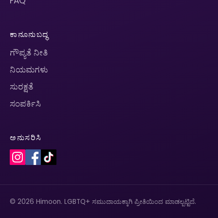
FAQ
ಕಾನೂನುಬದ್ಧ
ಗೌಪ್ಯತೆ ನೀತಿ
ನಿಯಮಗಳು
ಸುರಕ್ಷತೆ
ಸಂಪರ್ಕಿಸಿ
ಅನುಸರಿಸಿ
© 2026 Himoon. LGBTQ+ ಸಮುದಾಯಕ್ಕಾಗಿ ಪ್ರೀತಿಯಿಂದ ಮಾಡಲ್ಪಟ್ಟಿದೆ.