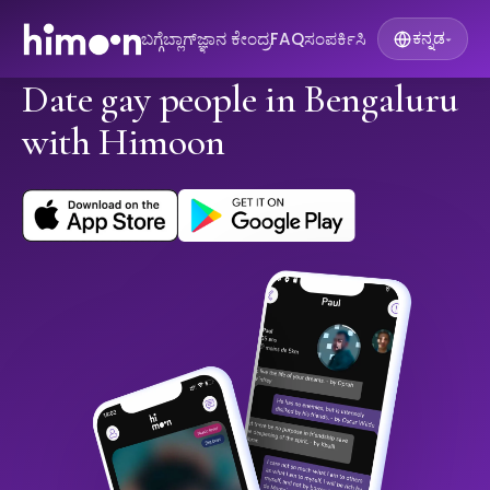
ಬಗ್ಗೆ
ಬ್ಲಾಗ್
ಜ್ಞಾನ ಕೇಂದ್ರ
FAQ
ಸಂಪರ್ಕಿಸಿ
ಕನ್ನಡ
▾
Date gay people in Bengaluru
with Himoon