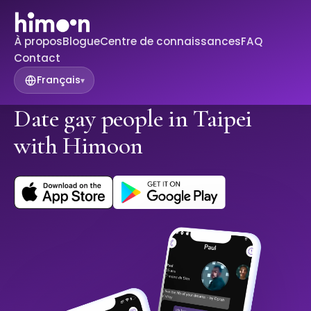
À propos
Blogue
Centre de connaissances
FAQ
Contact
Français
▾
Date gay people in Taipei
with Himoon