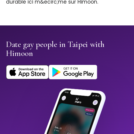
durable ici m&ecirc;me sur Himoon.
Date gay people in Taipei with
Himoon