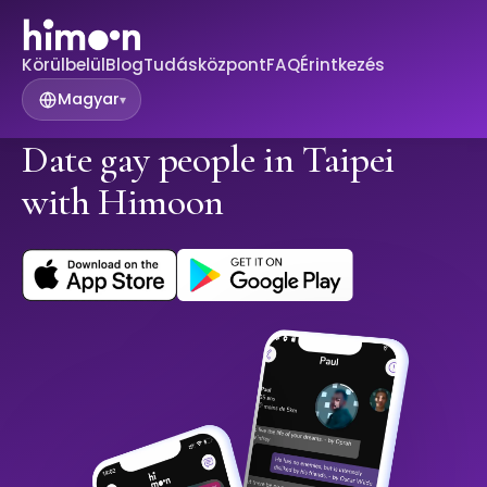
Körülbelül
Blog
Tudásközpont
FAQ
Érintkezés
Magyar
▾
Date gay people in Taipei
with Himoon