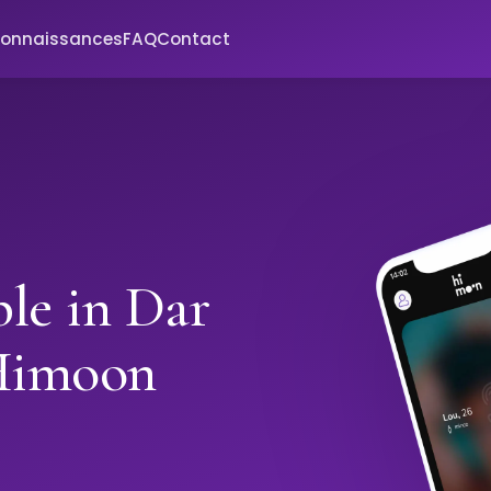
connaissances
FAQ
Contact
ple in Dar
 Himoon