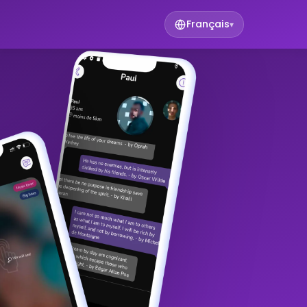
Français
▾