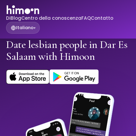
Di
Blog
Centro della conoscenza
FAQ
Contatto
Italiano
▾
Date lesbian people in Dar Es
Salaam with Himoon