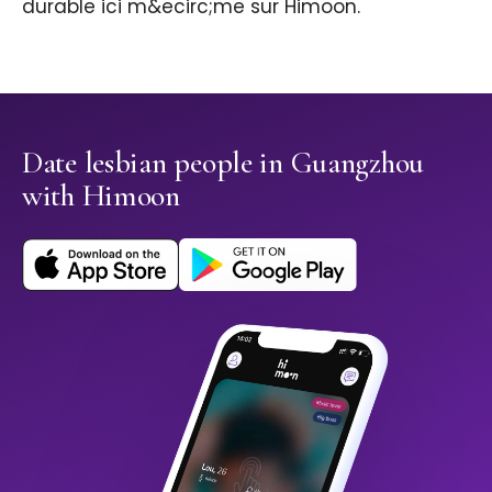
durable ici m&ecirc;me sur Himoon.
Date lesbian people in Guangzhou
with Himoon