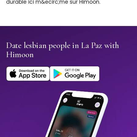
durable ici m&ecirc;me sur Himoon.
Date lesbian people in La Paz with
Himoon