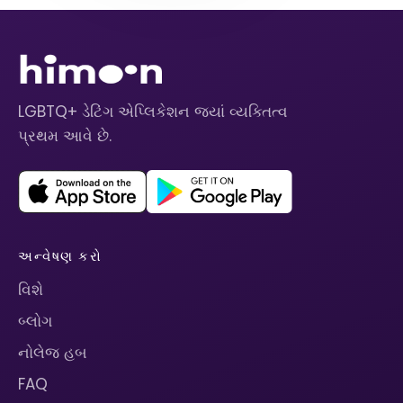
LGBTQ+ ડેટિંગ એપ્લિકેશન જ્યાં વ્યક્તિત્વ
પ્રથમ આવે છે.
અન્વેષણ કરો
વિશે
બ્લોગ
નોલેજ હબ
FAQ