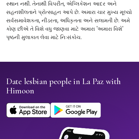
સ્થાન નથી. તેનાથી વિપરીત, એપ્લિકેશન આદર અને
સહનશીલતાને પ્રોત્સાહન આપે છે. અમારા ચાર મુખ્ય મૂલ્યો
સર્વસમાવેશકતા, નીડરતા, અધિકૃતતા અને સલામતી છે. અમે
કોણ છીએ તે વિશે વધુ જાણવા માટે અમારા 'અમારા વિશે'
પૃષ્ઠની મુલાકાત લેવા માટે નિઃસંકોચ.
Date lesbian people in La Paz with
Himoon