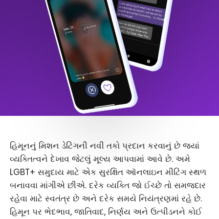
હિમૂનનું મિશન ડેટિંગની નવી તકો પ્રદાન કરવાનું છે જ્યાં
વ્યક્તિત્વને દેખાવ જેટલું મૂલ્ય આપવામાં આવે છે. અમે
LGBT+ સમુદાય માટે એક સુરક્ષિત ઑનલાઇન મીટિંગ સ્થળ
બનાવવા માંગીએ છીએ. દરેક વ્યક્તિ જો ઈચ્છે તો સમજદાર
રહેવા માટે સ્વતંત્ર છે અને દરેક સમયે નિયંત્રણમાં રહે છે.
હિમૂન પર ભેદભાવ, જાતિવાદ, નિર્ણય અને ઉત્પીડનને કોઈ