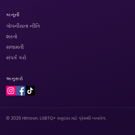
કાનૂની
ગોપનીયતા નીતિ
શરતો
સલામતી
સંપર્ક કરો
અનુસરો
© 2026 Himoon. LGBTQ+ સમુદાય માટે પ્રેમથી બનાવેલ.