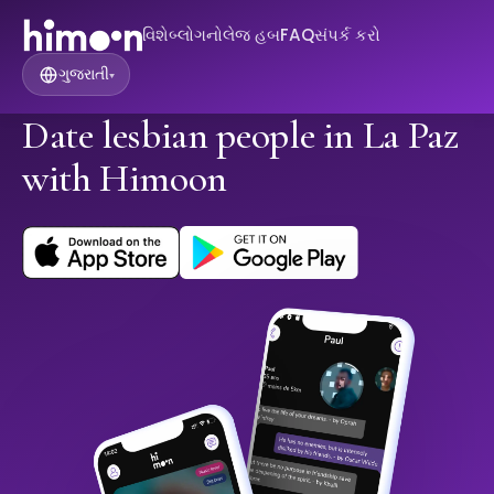
વિશે
બ્લોગ
નોલેજ હબ
FAQ
સંપર્ક કરો
ગુજરાતી
▾
Date lesbian people in La Paz
with Himoon