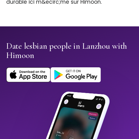
durable ici m&ecirc;me sur Himoon.
Date lesbian people in Lanzhou with
Himoon