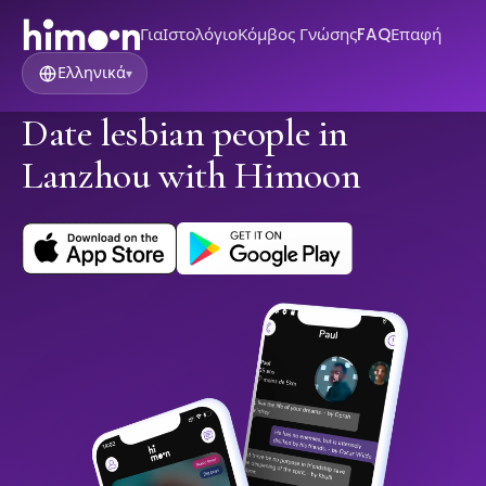
Για
Ιστολόγιο
Κόμβος Γνώσης
FAQ
Επαφή
Ελληνικά
▾
Date lesbian people in
Lanzhou with Himoon