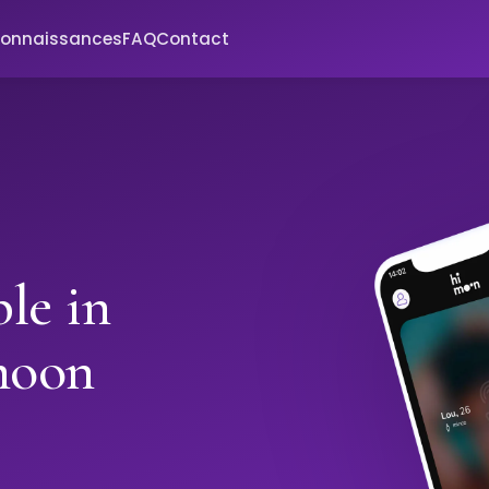
connaissances
FAQ
Contact
le in
moon