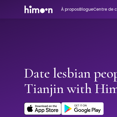
À propos
Blogue
Centre de 
Date lesbian peop
Tianjin with Hi