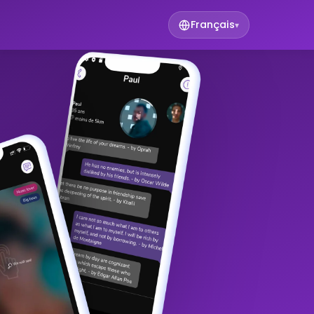
Français
▾