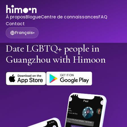
À propos
Blogue
Centre de connaissances
FAQ
Contact
Français
▾
Date LGBTQ+ people in
Guangzhou with Himoon