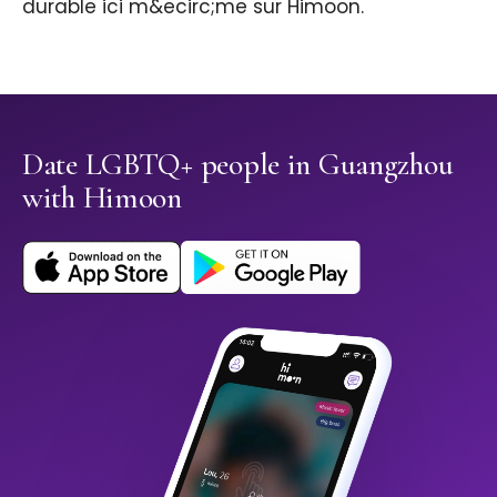
durable ici m&ecirc;me sur Himoon.
Date LGBTQ+ people in Guangzhou
with Himoon