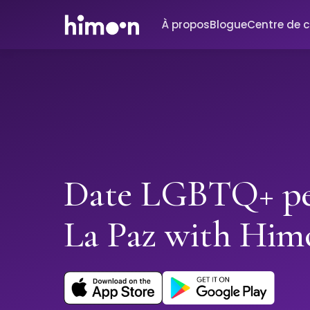
À propos
Blogue
Centre de 
Date LGBTQ+ pe
La Paz with Him