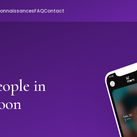
connaissances
FAQ
Contact
ople in
oon