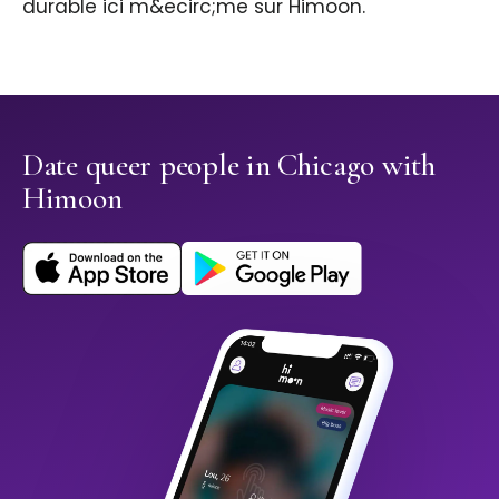
durable ici m&ecirc;me sur Himoon.
Date queer people in Chicago with
Himoon