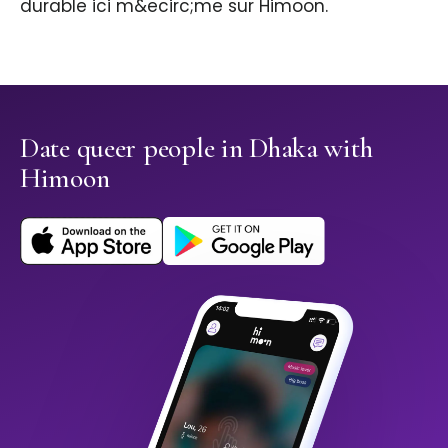
durable ici m&ecirc;me sur Himoon.
Date queer people in Dhaka with
Himoon