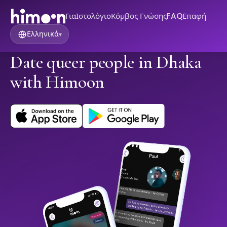
Για
Ιστολόγιο
Κόμβος Γνώσης
FAQ
Επαφή
Ελληνικά
▾
Date queer people in Dhaka
with Himoon