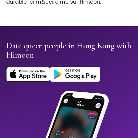
durable ici m&ecirc;me sur Himoon.
Date queer people in Hong Kong with
Himoon