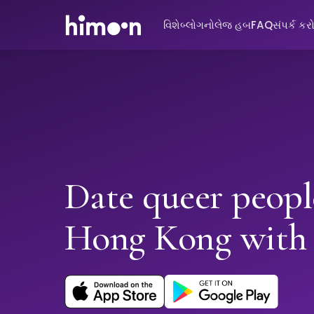
વિશે
બ્લોગ
નોલેજ હબ
FAQ
સંપર્ક કર
Date queer peopl
Hong Kong with