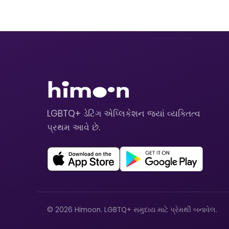
LGBTQ+ ડેટિંગ એપ્લિકેશન જ્યાં વ્યક્તિત્વ
પ્રથમ આવે છે.
© 2026 Himoon. LGBTQ+ સમુદાય માટે પ્રેમથી બનાવેલ.