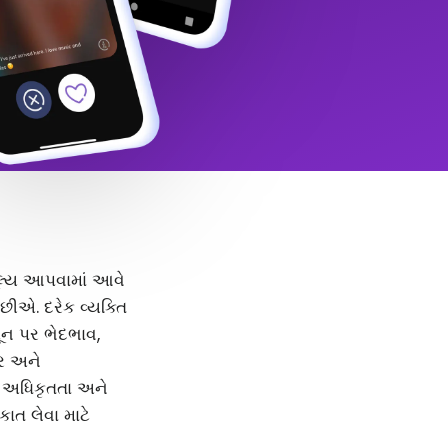
 મૂલ્ય આપવામાં આવે
ીએ. દરેક વ્યક્તિ
મૂન પર ભેદભાવ,
દર અને
, અધિકૃતતા અને
કાત લેવા માટે