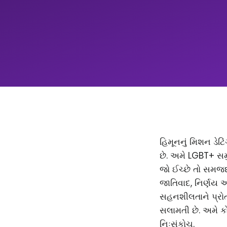
હિમૂનનું મિશન ડેટિ
છે. અમે LGBT+ સમ
જો ઈચ્છે તો સમજદાર
જાતિવાદ, નિર્ણય 
સહનશીલતાને પ્રોત્
સલામતી છે. અમે કો
નિઃસંકોચ.