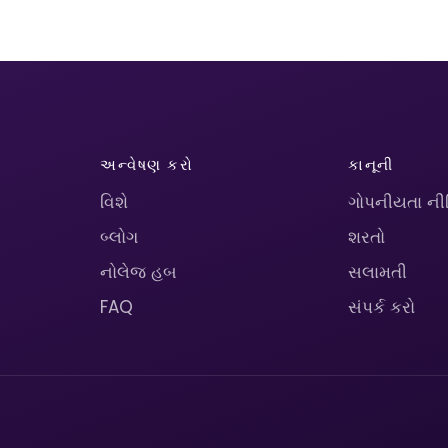
અન્વેષણ કરો
કાનૂની
વિશે
ગોપનીયતા ની
બ્લોગ
શરતો
નોલેજ હબ
સલામતી
FAQ
સંપર્ક કરો