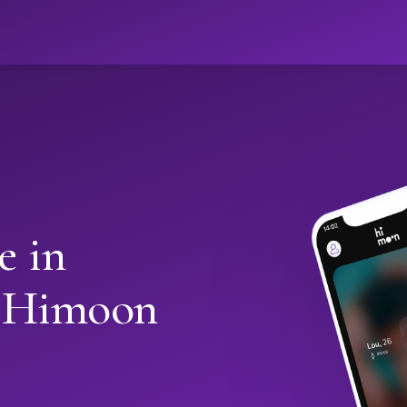
ો
e in
 Himoon