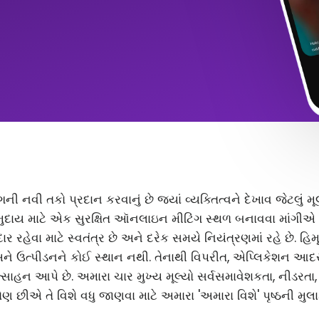
ંગની નવી તકો પ્રદાન કરવાનું છે જ્યાં વ્યક્તિત્વને દેખાવ જેટલું
ુદાય માટે એક સુરક્ષિત ઑનલાઇન મીટિંગ સ્થળ બનાવવા માંગીએ છ
 રહેવા માટે સ્વતંત્ર છે અને દરેક સમયે નિયંત્રણમાં રહે છે. હિ
અને ઉત્પીડનને કોઈ સ્થાન નથી. તેનાથી વિપરીત, એપ્લિકેશન આ
સાહન આપે છે. અમારા ચાર મુખ્ય મૂલ્યો સર્વસમાવેશકતા, નીડરતા
ણ છીએ તે વિશે વધુ જાણવા માટે અમારા 'અમારા વિશે' પૃષ્ઠની મુલા