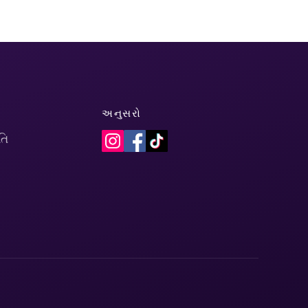
અનુસરો
તિ