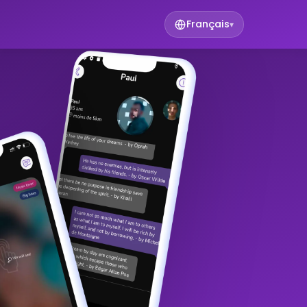
Français
▾