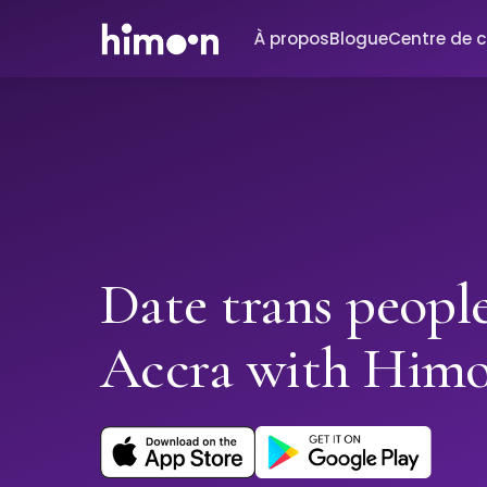
À propos
Blogue
Centre de 
Date trans people
Accra with Him