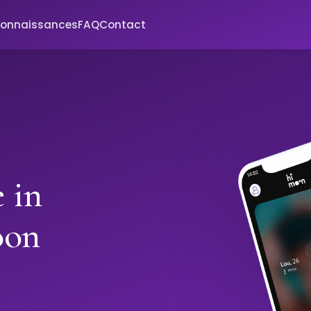
connaissances
FAQ
Contact
 in
oon