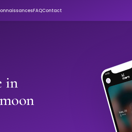
connaissances
FAQ
Contact
 in
imoon