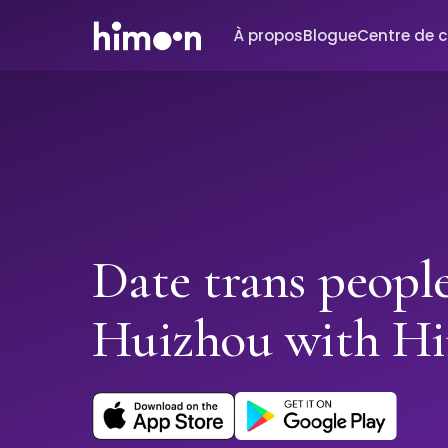
À propos
Blogue
Centre de 
Date trans people
Huizhou with H