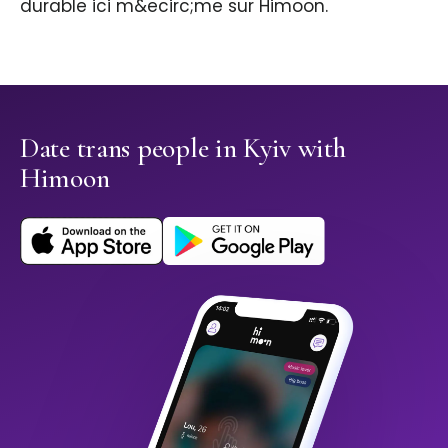
durable ici m&ecirc;me sur Himoon.
Date trans people in Kyiv with
Himoon