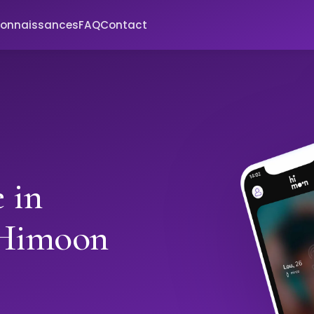
connaissances
FAQ
Contact
 in
 Himoon