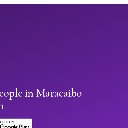
eople in Maracaibo
n