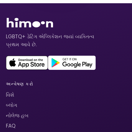
LGBTQ+ ડેટિંગ એપ્લિકેશન જ્યાં વ્યક્તિત્વ
પ્રથમ આવે છે.
અન્વેષણ કરો
વિશે
બ્લોગ
નોલેજ હબ
FAQ