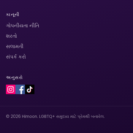
કાનૂની
ગોપનીયતા નીતિ
શરતો
સલામતી
સંપર્ક કરો
અનુસરો
© 2026 Himoon. LGBTQ+ સમુદાય માટે પ્રેમથી બનાવેલ.