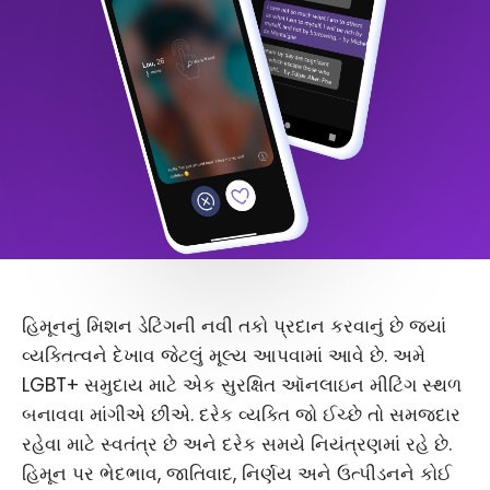
હિમૂનનું મિશન ડેટિંગની નવી તકો પ્રદાન કરવાનું છે જ્યાં
વ્યક્તિત્વને દેખાવ જેટલું મૂલ્ય આપવામાં આવે છે. અમે
LGBT+ સમુદાય માટે એક સુરક્ષિત ઑનલાઇન મીટિંગ સ્થળ
બનાવવા માંગીએ છીએ. દરેક વ્યક્તિ જો ઈચ્છે તો સમજદાર
રહેવા માટે સ્વતંત્ર છે અને દરેક સમયે નિયંત્રણમાં રહે છે.
હિમૂન પર ભેદભાવ, જાતિવાદ, નિર્ણય અને ઉત્પીડનને કોઈ