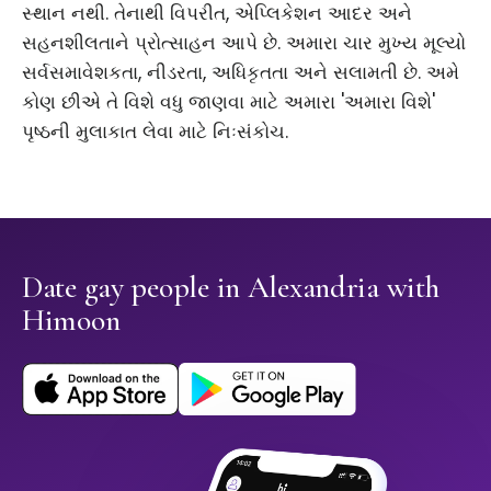
સ્થાન નથી. તેનાથી વિપરીત, એપ્લિકેશન આદર અને
સહનશીલતાને પ્રોત્સાહન આપે છે. અમારા ચાર મુખ્ય મૂલ્યો
સર્વસમાવેશકતા, નીડરતા, અધિકૃતતા અને સલામતી છે. અમે
કોણ છીએ તે વિશે વધુ જાણવા માટે અમારા 'અમારા વિશે'
પૃષ્ઠની મુલાકાત લેવા માટે નિઃસંકોચ.
Date gay people in Alexandria with
Himoon