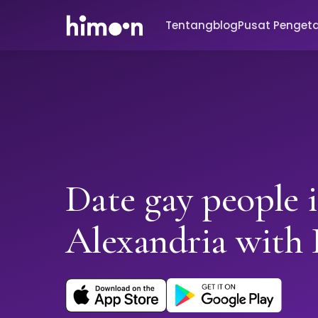
Tentang
blog
Pusat Penget
Date gay people 
Alexandria with