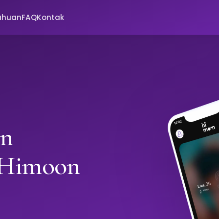
ahuan
FAQ
Kontak
in
 Himoon