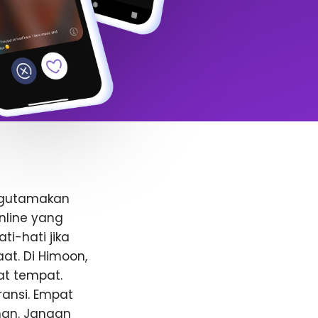
ngutamakan
nline yang
i-hati jika
t. Di Himoon,
at tempat.
ansi. Empat
anan. Jangan