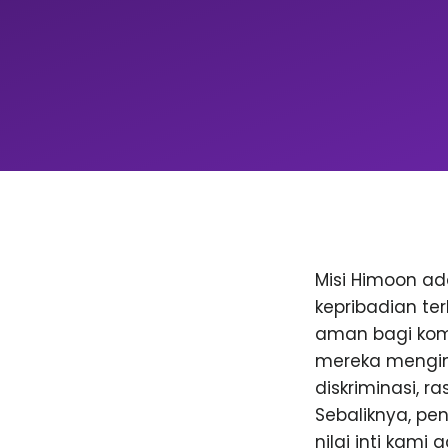
Misi Himoon a
kepribadian te
aman bagi komu
mereka menging
diskriminasi, 
Sebaliknya, p
nilai inti kami