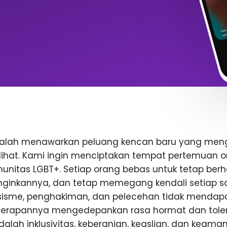
dalah menawarkan peluang kencan baru yang me
rlihat. Kami ingin menciptakan tempat pertemuan o
nitas LGBT+. Setiap orang bebas untuk tetap berhat
inkannya, dan tetap memegang kendali setiap saa
rasisme, penghakiman, dan pelecehan tidak mendap
enerapannya mengedepankan rasa hormat dan toler
 adalah inklusivitas, keberanian, keaslian, dan keam