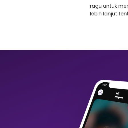
ragu untuk me
lebih lanjut te