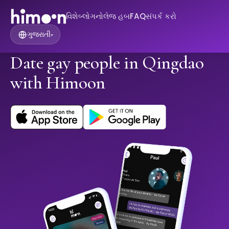
વિશે
બ્લોગ
નોલેજ હબ
FAQ
સંપર્ક કરો
ગુજરાતી
▾
Date gay people in Qingdao
with Himoon