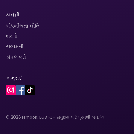
કાનૂની
ગોપનીયતા નીતિ
શરતો
સલામતી
સંપર્ક કરો
અનુસરો
© 2026 Himoon. LGBTQ+ સમુદાય માટે પ્રેમથી બનાવેલ.