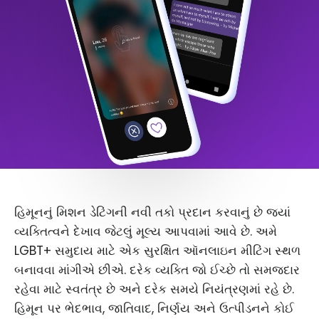
હિમૂનનું મિશન ડેટિંગની નવી તકો પ્રદાન કરવાનું છે જ્યાં
વ્યક્તિત્વને દેખાવ જેટલું મૂલ્ય આપવામાં આવે છે. અમે
LGBT+ સમુદાય માટે એક સુરક્ષિત ઑનલાઇન મીટિંગ સ્થળ
બનાવવા માંગીએ છીએ. દરેક વ્યક્તિ જો ઈચ્છે તો સમજદાર
રહેવા માટે સ્વતંત્ર છે અને દરેક સમયે નિયંત્રણમાં રહે છે.
હિમૂન પર ભેદભાવ, જાતિવાદ, નિર્ણય અને ઉત્પીડનને કોઈ