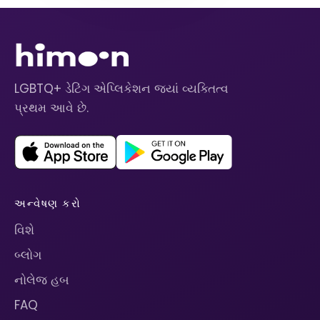
LGBTQ+ ડેટિંગ એપ્લિકેશન જ્યાં વ્યક્તિત્વ
પ્રથમ આવે છે.
અન્વેષણ કરો
વિશે
બ્લોગ
નોલેજ હબ
FAQ