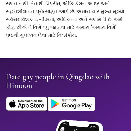
સ્થાન નથી. તેનાથી વિપરીત, એપ્લિકેશન આદર અને
સહનશીલતાને પ્રોત્સાહન આપે છે. અમારા ચાર મુખ્ય મૂલ્યો
સર્વસમાવેશકતા, નીડરતા, અધિકૃતતા અને સલામતી છે. અમે
કોણ છીએ તે વિશે વધુ જાણવા માટે અમારા 'અમારા વિશે'
પૃષ્ઠની મુલાકાત લેવા માટે નિઃસંકોચ.
Date gay people in Qingdao with
Himoon