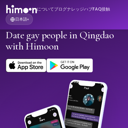
について
ブログ
ナレッジハブ
FAQ
接触
日本語
▾
Date gay people in Qingdao
with Himoon