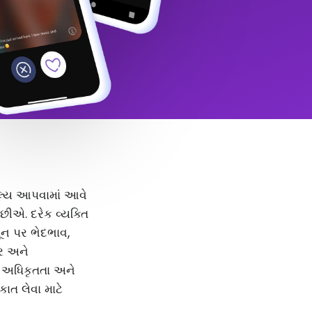
 મૂલ્ય આપવામાં આવે
ીએ. દરેક વ્યક્તિ
મૂન પર ભેદભાવ,
દર અને
, અધિકૃતતા અને
કાત લેવા માટે