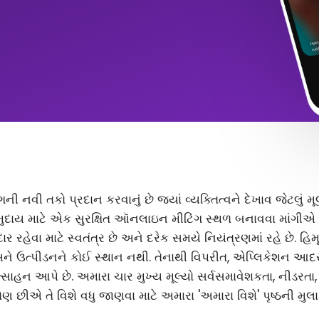
ંગની નવી તકો પ્રદાન કરવાનું છે જ્યાં વ્યક્તિત્વને દેખાવ જેટલું
ુદાય માટે એક સુરક્ષિત ઑનલાઇન મીટિંગ સ્થળ બનાવવા માંગીએ છ
 રહેવા માટે સ્વતંત્ર છે અને દરેક સમયે નિયંત્રણમાં રહે છે. હિ
અને ઉત્પીડનને કોઈ સ્થાન નથી. તેનાથી વિપરીત, એપ્લિકેશન આ
સાહન આપે છે. અમારા ચાર મુખ્ય મૂલ્યો સર્વસમાવેશકતા, નીડરતા
ણ છીએ તે વિશે વધુ જાણવા માટે અમારા 'અમારા વિશે' પૃષ્ઠની મુલા