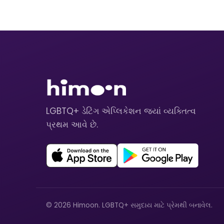
LGBTQ+ ડેટિંગ એપ્લિકેશન જ્યાં વ્યક્તિત્વ
પ્રથમ આવે છે.
© 2026 Himoon. LGBTQ+ સમુદાય માટે પ્રેમથી બનાવેલ.