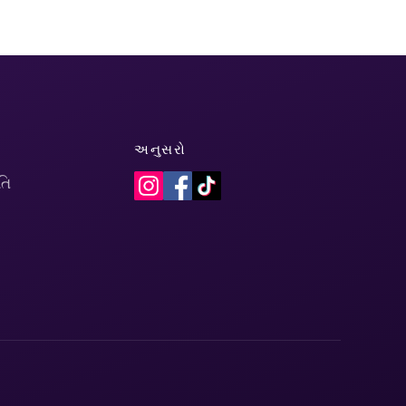
અનુસરો
તિ