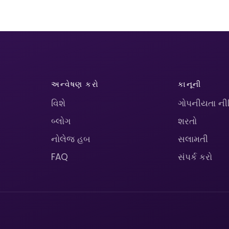
અન્વેષણ કરો
કાનૂની
વિશે
ગોપનીયતા ની
બ્લોગ
શરતો
નોલેજ હબ
સલામતી
FAQ
સંપર્ક કરો