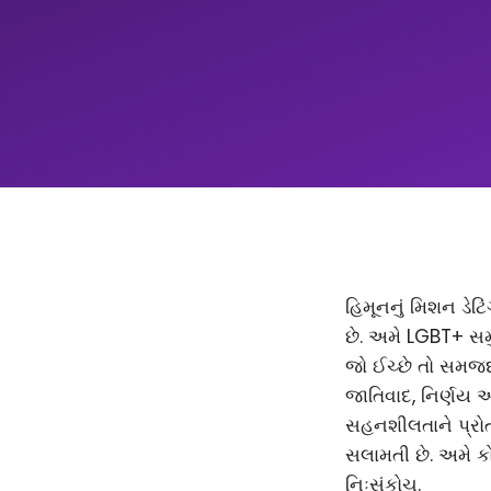
હિમૂનનું મિશન ડેટિ
છે. અમે LGBT+ સમ
જો ઈચ્છે તો સમજદાર
જાતિવાદ, નિર્ણય 
સહનશીલતાને પ્રોત્
સલામતી છે. અમે કો
નિઃસંકોચ.