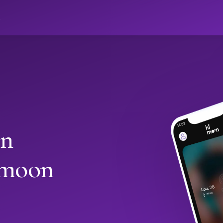
ો
in
imoon