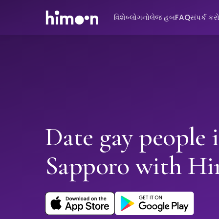
વિશે
બ્લોગ
નોલેજ હબ
FAQ
સંપર્ક કર
Date gay people 
Sapporo with H