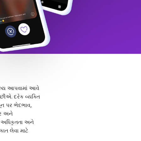
 મૂલ્ય આપવામાં આવે
ીએ. દરેક વ્યક્તિ
મૂન પર ભેદભાવ,
દર અને
, અધિકૃતતા અને
કાત લેવા માટે