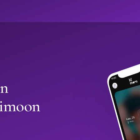
ો
in
Himoon