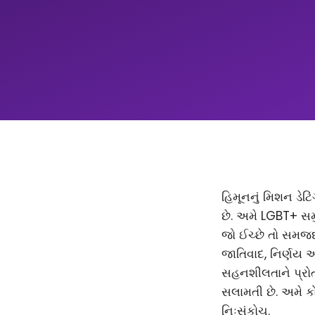
હિમૂનનું મિશન ડેટિ
છે. અમે LGBT+ સમ
જો ઈચ્છે તો સમજદાર
જાતિવાદ, નિર્ણય 
સહનશીલતાને પ્રોત્
સલામતી છે. અમે કો
નિઃસંકોચ.