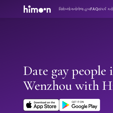
વિશે
બ્લોગ
નોલેજ હબ
FAQ
સંપર્ક કર
Date gay people 
Wenzhou with 