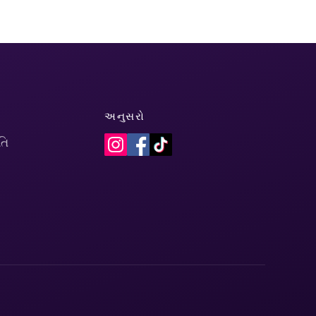
અનુસરો
તિ