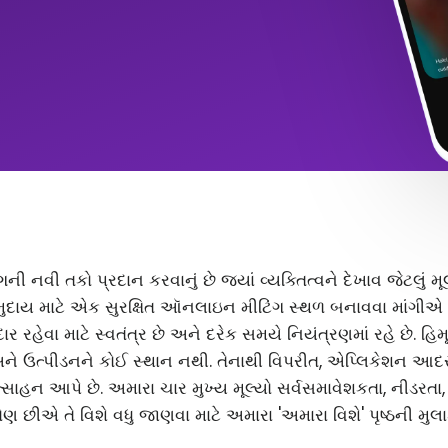
ંગની નવી તકો પ્રદાન કરવાનું છે જ્યાં વ્યક્તિત્વને દેખાવ જેટલું
ુદાય માટે એક સુરક્ષિત ઑનલાઇન મીટિંગ સ્થળ બનાવવા માંગીએ છ
 રહેવા માટે સ્વતંત્ર છે અને દરેક સમયે નિયંત્રણમાં રહે છે. હિ
અને ઉત્પીડનને કોઈ સ્થાન નથી. તેનાથી વિપરીત, એપ્લિકેશન આ
સાહન આપે છે. અમારા ચાર મુખ્ય મૂલ્યો સર્વસમાવેશકતા, નીડરતા
ણ છીએ તે વિશે વધુ જાણવા માટે અમારા 'અમારા વિશે' પૃષ્ઠની મુલા