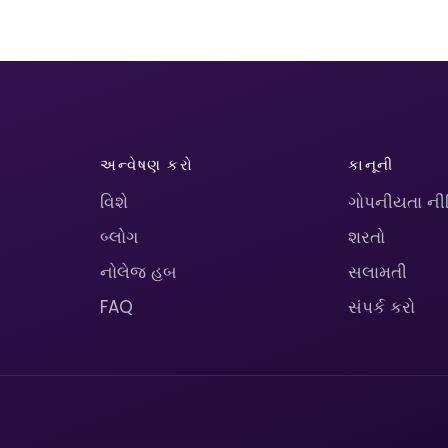
અન્વેષણ કરો
કાનૂની
વિશે
ગોપનીયતા ની
બ્લોગ
શરતો
નોલેજ હબ
સલામતી
FAQ
સંપર્ક કરો