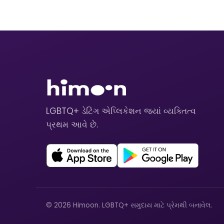
LGBTQ+ ડેટિંગ એપ્લિકેશન જ્યાં વ્યક્તિત્વ
પ્રથમ આવે છે.
© 2026 Himoon. LGBTQ+ સમુદાય માટે પ્રેમથી બનાવેલ.