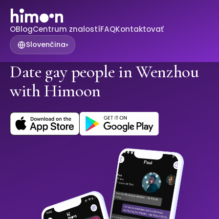
O
Blog
Centrum znalostí
FAQ
Kontaktovať
Slovenčina
▾
Date gay people in Wenzhou
with Himoon