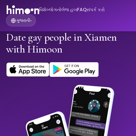
વિશે
બ્લોગ
નોલેજ હબ
FAQ
સંપર્ક કરો
ગુજરાતી
▾
Date gay people in Xiamen
with Himoon