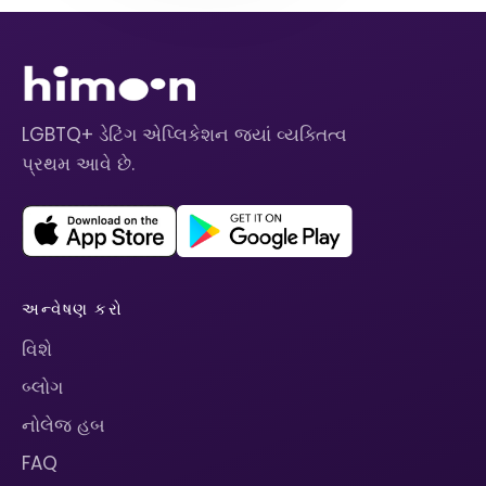
LGBTQ+ ડેટિંગ એપ્લિકેશન જ્યાં વ્યક્તિત્વ
પ્રથમ આવે છે.
અન્વેષણ કરો
વિશે
બ્લોગ
નોલેજ હબ
FAQ