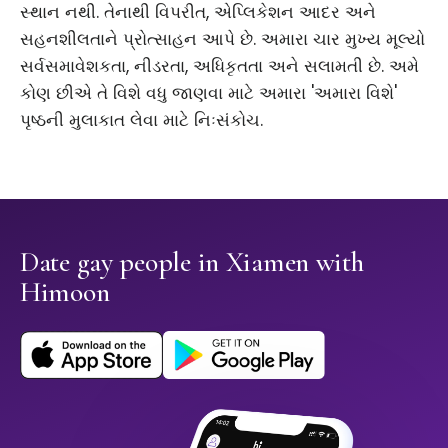
સ્થાન નથી. તેનાથી વિપરીત, એપ્લિકેશન આદર અને
સહનશીલતાને પ્રોત્સાહન આપે છે. અમારા ચાર મુખ્ય મૂલ્યો
સર્વસમાવેશકતા, નીડરતા, અધિકૃતતા અને સલામતી છે. અમે
કોણ છીએ તે વિશે વધુ જાણવા માટે અમારા 'અમારા વિશે'
પૃષ્ઠની મુલાકાત લેવા માટે નિઃસંકોચ.
Date gay people in Xiamen with
Himoon