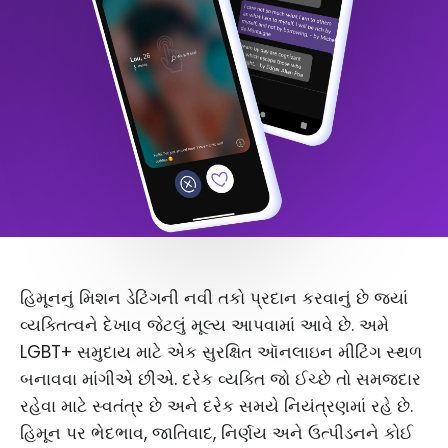
હિમૂનનું મિશન ડેટિંગની નવી તકો પ્રદાન કરવાનું છે જ્યાં
વ્યક્તિત્વને દેખાવ જેટલું મૂલ્ય આપવામાં આવે છે. અમે
LGBT+ સમુદાય માટે એક સુરક્ષિત ઑનલાઇન મીટિંગ સ્થળ
બનાવવા માંગીએ છીએ. દરેક વ્યક્તિ જો ઈચ્છે તો સમજદાર
રહેવા માટે સ્વતંત્ર છે અને દરેક સમયે નિયંત્રણમાં રહે છે.
હિમૂન પર ભેદભાવ, જાતિવાદ, નિર્ણય અને ઉત્પીડનને કોઈ