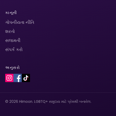
કાનૂની
ગોપનીયતા નીતિ
શરતો
સલામતી
સંપર્ક કરો
અનુસરો
© 2026 Himoon. LGBTQ+ સમુદાય માટે પ્રેમથી બનાવેલ.