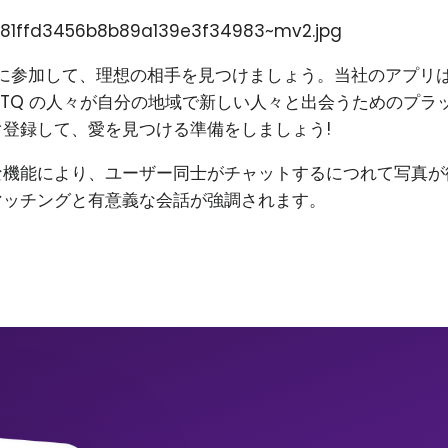
81ffd3456b8b89a139e3f34983~mv2.jpg
on に参加して、理想の相手を見つけましょう。当社のアプリ
BTQ の人々が自分の地域で新しい人々と出会うためのプラ
登録して、愛を見つける準備をしましょう!
な機能により、ユーザー同士がチャットするにつれて写真が
マッチングと有意義な会話が強調されます。