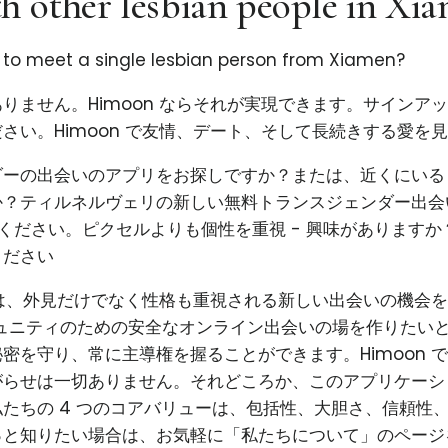
h other lesbian people in Xi
g to meet a single lesbian person from Xiamen?
りません。Himoon ならそれが実現できます。サインア
さい。Himoon で友情、デート、そして長続きする愛を
ダーの出会いのアプリをお探しですか？または、近くにいる
か？ティルネルヴェリの新しい無料トランスジェンダー出会
試しください。ピクセルよりも個性を重視 - 興味があります
ください
使命は、外見だけでなく性格も重視される新しい出会いの機会
コミュニティのための安全なオンライン出会いの場を作りたい
密を守り、常に主導権を握ることができます。Himoon 
がらせは一切ありません。それどころか、このアプリケーシ
たちの 4 つのコアバリューは、包括性、大胆さ、信頼性
っと知りたい場合は、お気軽に「私たちについて」のページ