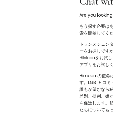
Chat wit
Are you lookin
もう探す必要はあ
索を開始してくだ
トランスジェン
ーをお探しです
HiMoonをお
アプリをお試し
Himoon の
す。LGBT+ 
誰もが望むなら秘
差別、批判、嫌
を促進します。私
たちについても