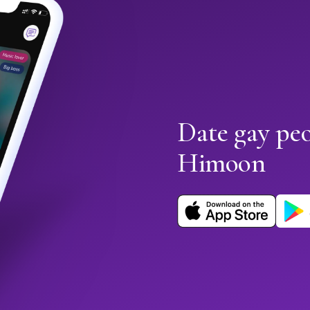
Date gay pe
Himoon