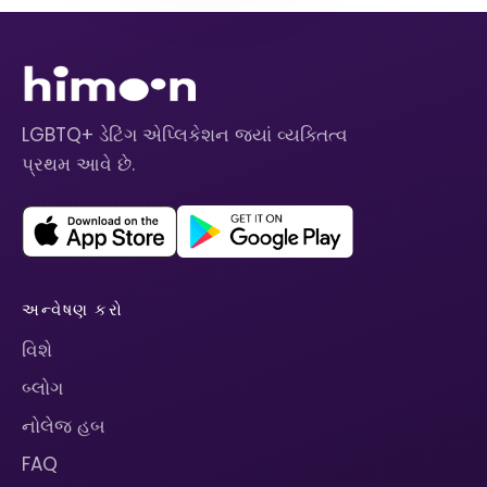
LGBTQ+ ડેટિંગ એપ્લિકેશન જ્યાં વ્યક્તિત્વ
પ્રથમ આવે છે.
અન્વેષણ કરો
વિશે
બ્લોગ
નોલેજ હબ
FAQ