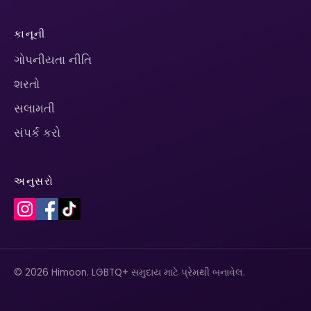
કાનૂની
ગોપનીયતા નીતિ
શરતો
સલામતી
સંપર્ક કરો
અનુસરો
© 2026 Himoon. LGBTQ+ સમુદાય માટે પ્રેમથી બનાવેલ.