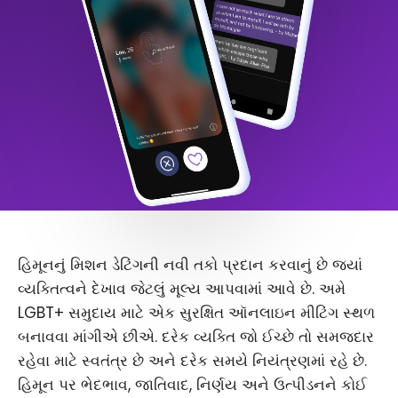
હિમૂનનું મિશન ડેટિંગની નવી તકો પ્રદાન કરવાનું છે જ્યાં
વ્યક્તિત્વને દેખાવ જેટલું મૂલ્ય આપવામાં આવે છે. અમે
LGBT+ સમુદાય માટે એક સુરક્ષિત ઑનલાઇન મીટિંગ સ્થળ
બનાવવા માંગીએ છીએ. દરેક વ્યક્તિ જો ઈચ્છે તો સમજદાર
રહેવા માટે સ્વતંત્ર છે અને દરેક સમયે નિયંત્રણમાં રહે છે.
હિમૂન પર ભેદભાવ, જાતિવાદ, નિર્ણય અને ઉત્પીડનને કોઈ