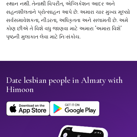
સ્થાન નથી. તેનાથી વિપરીત, એપ્લિકેશન આદર અને
સહનશીલતાને પ્રોત્સાહન આપે છે. અમારા ચાર મુખ્ય મૂલ્યો
સર્વસમાવેશકતા, નીડરતા, અધિકૃતતા અને સલામતી છે. અમે
કોણ છીએ તે વિશે વધુ જાણવા માટે અમારા 'અમારા વિશે'
પૃષ્ઠની મુલાકાત લેવા માટે નિઃસંકોચ.
Date lesbian people in Almaty with
Himoon