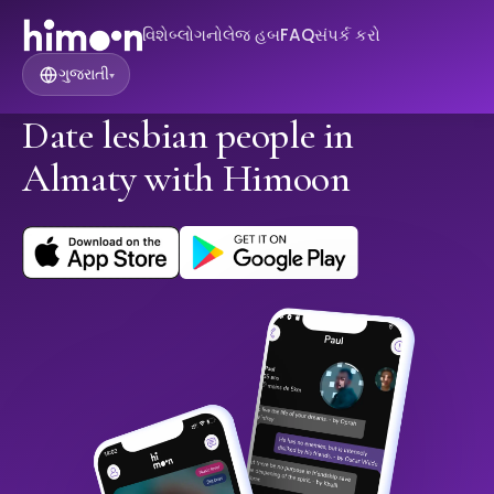
વિશે
બ્લોગ
નોલેજ હબ
FAQ
સંપર્ક કરો
ગુજરાતી
▾
Date lesbian people in
Almaty with Himoon