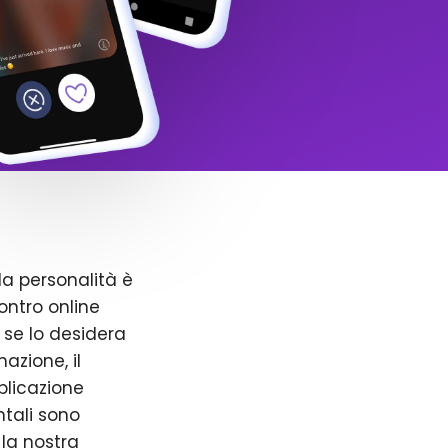
la personalità è
ntro online
 se lo desidera
azione, il
pplicazione
ntali sono
 la nostra