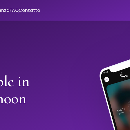
enza
FAQ
Contatto
le in
moon