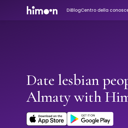
Di
Blog
Centro della conosc
Date lesbian peop
Almaty with Hi