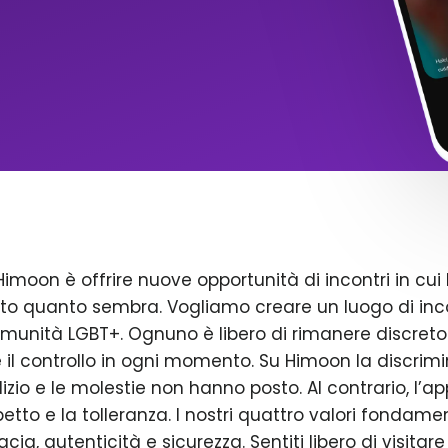
Himoon è offrire nuove opportunità di incontri in cui 
to quanto sembra. Vogliamo creare un luogo di inco
omunità LGBT+. Ognuno è libero di rimanere discreto
il controllo in ogni momento. Su Himoon la discrimin
dizio e le molestie non hanno posto. Al contrario, l’a
petto e la tolleranza. I nostri quattro valori fondame
acia, autenticità e sicurezza. Sentiti libero di visitare