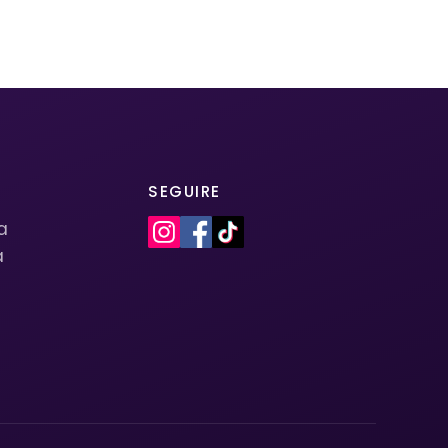
SEGUIRE
la
a