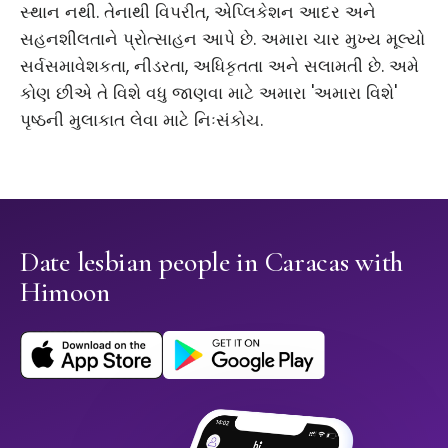
સ્થાન નથી. તેનાથી વિપરીત, એપ્લિકેશન આદર અને
સહનશીલતાને પ્રોત્સાહન આપે છે. અમારા ચાર મુખ્ય મૂલ્યો
સર્વસમાવેશકતા, નીડરતા, અધિકૃતતા અને સલામતી છે. અમે
કોણ છીએ તે વિશે વધુ જાણવા માટે અમારા 'અમારા વિશે'
પૃષ્ઠની મુલાકાત લેવા માટે નિઃસંકોચ.
Date lesbian people in Caracas with
Himoon