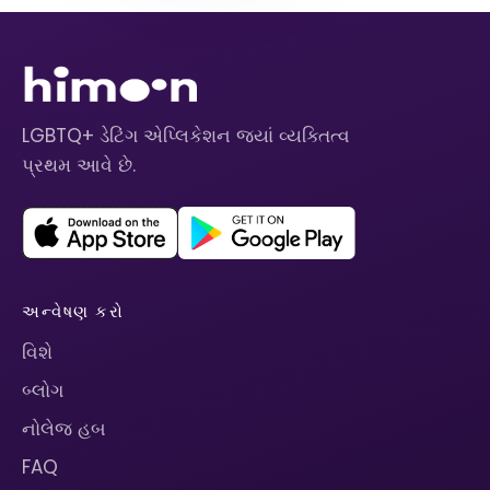
LGBTQ+ ડેટિંગ એપ્લિકેશન જ્યાં વ્યક્તિત્વ
પ્રથમ આવે છે.
અન્વેષણ કરો
વિશે
બ્લોગ
નોલેજ હબ
FAQ