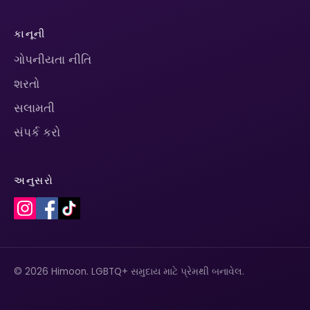
કાનૂની
ગોપનીયતા નીતિ
શરતો
સલામતી
સંપર્ક કરો
અનુસરો
© 2026 Himoon. LGBTQ+ સમુદાય માટે પ્રેમથી બનાવેલ.