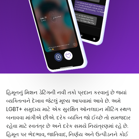
હિમૂનનું મિશન ડેટિંગની નવી તકો પ્રદાન કરવાનું છે જ્યાં
વ્યક્તિત્વને દેખાવ જેટલું મૂલ્ય આપવામાં આવે છે. અમે
LGBT+ સમુદાય માટે એક સુરક્ષિત ઑનલાઇન મીટિંગ સ્થળ
બનાવવા માંગીએ છીએ. દરેક વ્યક્તિ જો ઈચ્છે તો સમજદાર
રહેવા માટે સ્વતંત્ર છે અને દરેક સમયે નિયંત્રણમાં રહે છે.
હિમૂન પર ભેદભાવ, જાતિવાદ, નિર્ણય અને ઉત્પીડનને કોઈ