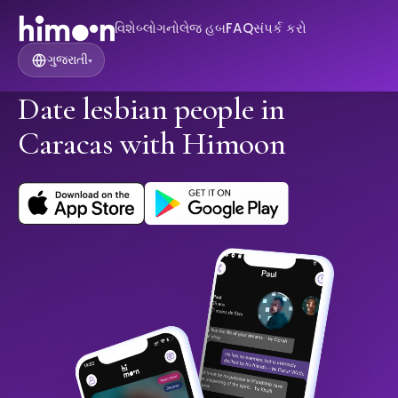
વિશે
બ્લોગ
નોલેજ હબ
FAQ
સંપર્ક કરો
ગુજરાતી
▾
Date lesbian people in
Caracas with Himoon