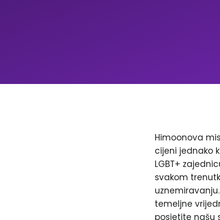
Himoonova misi
cijeni jednako k
LGBT+ zajednicu
svakom trenutku
uznemiravanju. 
temeljne vrijed
posjetite našu 