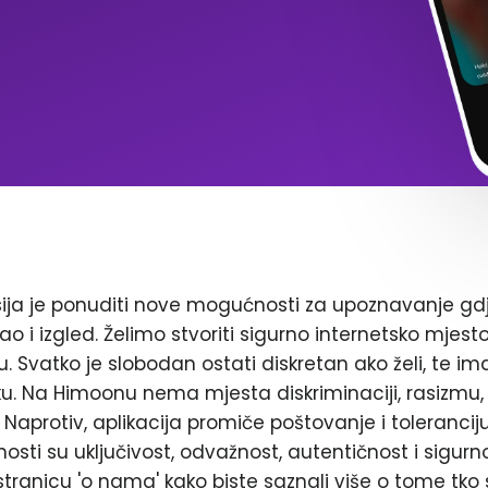
ja je ponuditi nove mogućnosti za upoznavanje gd
ao i izgled. Želimo stvoriti sigurno internetsko mjest
. Svatko je slobodan ostati diskretan ako želi, te im
. Na Himoonu nema mjesta diskriminaciji, rasizmu, 
Naprotiv, aplikacija promiče poštovanje i toleranciju
nosti su uključivost, odvažnost, autentičnost i sigurn
stranicu 'o nama' kako biste saznali više o tome tko