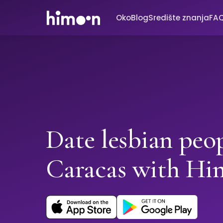
Oko
Blog
Središte znanja
FA
Date lesbian peop
Caracas with H