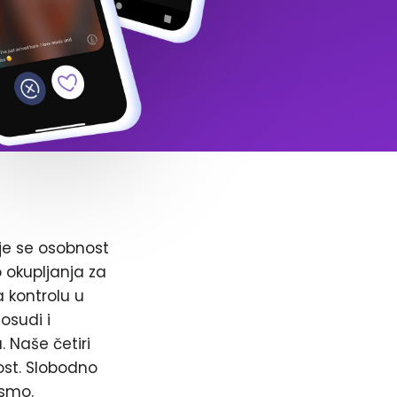
je se osobnost
o okupljanja za
a kontrolu u
osudi i
. Naše četiri
ost. Slobodno
 smo.