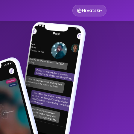
Hrvatski
▾