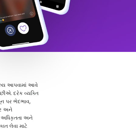
 મૂલ્ય આપવામાં આવે
ીએ. દરેક વ્યક્તિ
મૂન પર ભેદભાવ,
દર અને
, અધિકૃતતા અને
કાત લેવા માટે