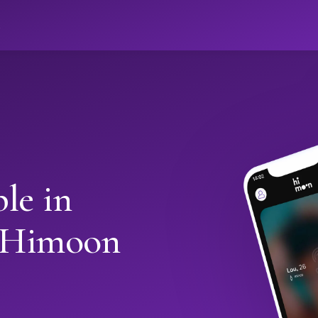
ો
le in
h Himoon