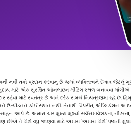
ંગની નવી તકો પ્રદાન કરવાનું છે જ્યાં વ્યક્તિત્વને દેખાવ જેટલું
ુદાય માટે એક સુરક્ષિત ઑનલાઇન મીટિંગ સ્થળ બનાવવા માંગીએ છ
 રહેવા માટે સ્વતંત્ર છે અને દરેક સમયે નિયંત્રણમાં રહે છે. હિ
અને ઉત્પીડનને કોઈ સ્થાન નથી. તેનાથી વિપરીત, એપ્લિકેશન આ
સાહન આપે છે. અમારા ચાર મુખ્ય મૂલ્યો સર્વસમાવેશકતા, નીડરતા
ણ છીએ તે વિશે વધુ જાણવા માટે અમારા 'અમારા વિશે' પૃષ્ઠની મુલા