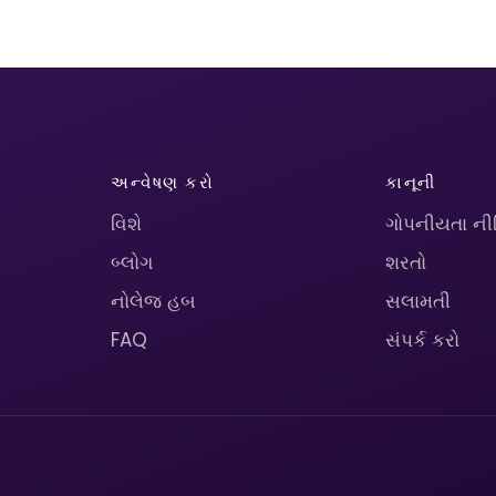
અન્વેષણ કરો
કાનૂની
વિશે
ગોપનીયતા ની
બ્લોગ
શરતો
નોલેજ હબ
સલામતી
FAQ
સંપર્ક કરો