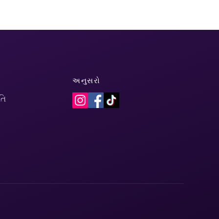
અનુસરો
તિ