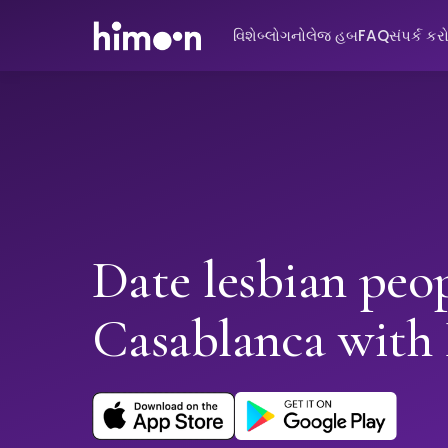
વિશે
બ્લોગ
નોલેજ હબ
FAQ
સંપર્ક કર
Date lesbian peop
Casablanca wit