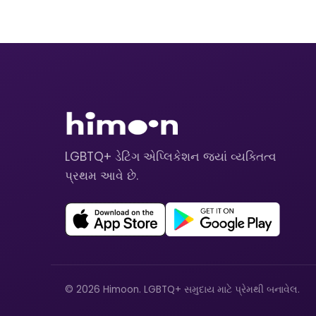
LGBTQ+ ડેટિંગ એપ્લિકેશન જ્યાં વ્યક્તિત્વ
પ્રથમ આવે છે.
© 2026 Himoon. LGBTQ+ સમુદાય માટે પ્રેમથી બનાવેલ.