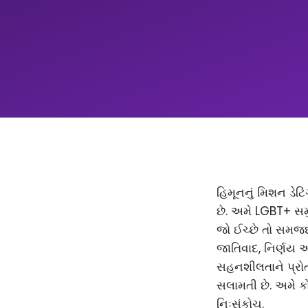
હિમૂનનું મિશન ડેટિ
છે. અમે LGBT+ સમ
જો ઈચ્છે તો સમજદાર
જાતિવાદ, નિર્ણય 
સહનશીલતાને પ્રોત્
સલામતી છે. અમે કો
નિઃસંકોચ.