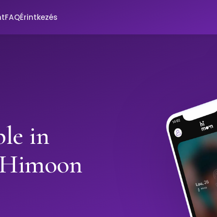
nt
FAQ
Érintkezés
le in
h Himoon