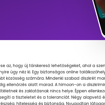
se az, hogy új társkereső lehetőségeket, ahol a sze
nyire úgy néz ki. Egy biztonságos online találkozóhel
lmbt közösség számára. Mindenki szabad diszkrét mar
dig ellenőrzés alatt marad. A himoon-on a diszkrimi
ítéletnek és zaklatásnak nincs helye. Éppen ellenkez
egíti a tiszteletet és a toleranciát. Négy alapvető 
erészség, hitelesség és biztonság. Nyugodtan látoga