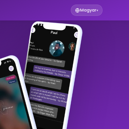
Magyar
▾