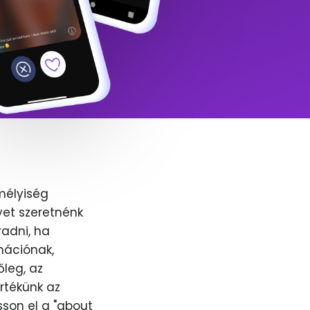
mélyiség
yet szeretnénk
adni, ha
nációnak,
őleg, az
értékünk az
sson el a "about