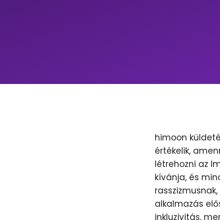
himoon küldeté
értékelik, amen
létrehozni az 
kívánja, és min
rasszizmusnak, 
alkalmazás elős
inkluzivitás, m