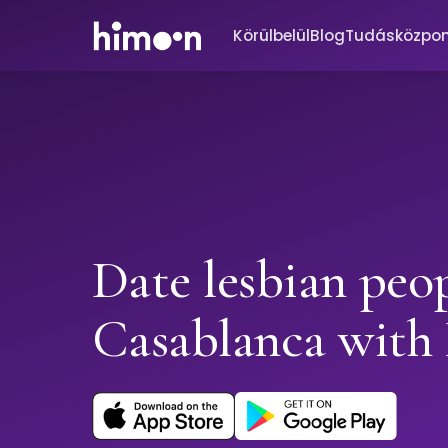
Körülbelül
Blog
Tudásközpo
Date lesbian peop
Casablanca wit