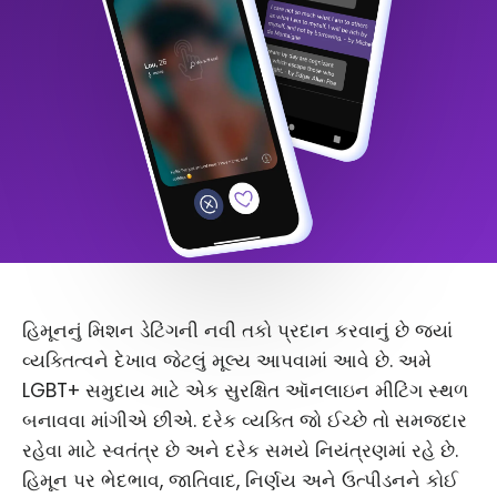
હિમૂનનું મિશન ડેટિંગની નવી તકો પ્રદાન કરવાનું છે જ્યાં
વ્યક્તિત્વને દેખાવ જેટલું મૂલ્ય આપવામાં આવે છે. અમે
LGBT+ સમુદાય માટે એક સુરક્ષિત ઑનલાઇન મીટિંગ સ્થળ
બનાવવા માંગીએ છીએ. દરેક વ્યક્તિ જો ઈચ્છે તો સમજદાર
રહેવા માટે સ્વતંત્ર છે અને દરેક સમયે નિયંત્રણમાં રહે છે.
હિમૂન પર ભેદભાવ, જાતિવાદ, નિર્ણય અને ઉત્પીડનને કોઈ