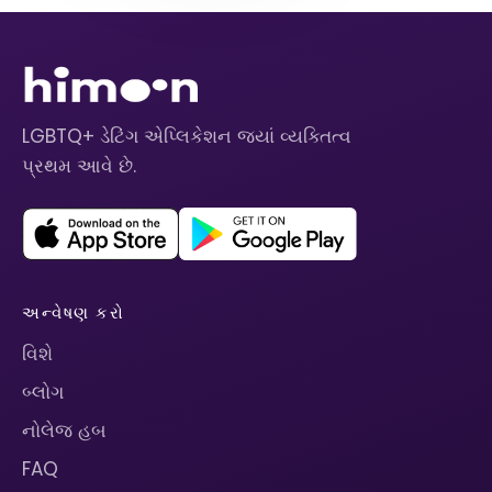
LGBTQ+ ડેટિંગ એપ્લિકેશન જ્યાં વ્યક્તિત્વ
પ્રથમ આવે છે.
અન્વેષણ કરો
વિશે
બ્લોગ
નોલેજ હબ
FAQ