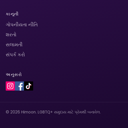
કાનૂની
ગોપનીયતા નીતિ
શરતો
સલામતી
સંપર્ક કરો
અનુસરો
© 2026 Himoon. LGBTQ+ સમુદાય માટે પ્રેમથી બનાવેલ.