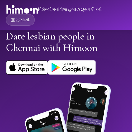
વિશે
બ્લોગ
નોલેજ હબ
FAQ
સંપર્ક કરો
ગુજરાતી
▾
Date lesbian people in
Chennai with Himoon