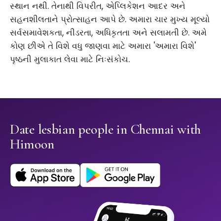
સ્થાન નથી. તેનાથી વિપરીત, એપ્લિકેશન આદર અને
સહનશીલતાને પ્રોત્સાહન આપે છે. અમારા ચાર મુખ્ય મૂલ્યો
સર્વસમાવેશકતા, નીડરતા, અધિકૃતતા અને સલામતી છે. અમે
કોણ છીએ તે વિશે વધુ જાણવા માટે અમારા 'અમારા વિશે'
પૃષ્ઠની મુલાકાત લેવા માટે નિઃસંકોચ.
Date lesbian people in Chennai with
Himoon